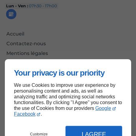
Lun - Ven :
07h30 - 17h00
Accueil
Contactez-nous
Mentions légales
Plan du site
Your privacy is our priority
We use Cookies to improve user experience by
Haut de page
personalising content and ads, as well as
analyzing traffic and optimizing social networks
functionalities. By clicking "I Agree" you consent to
the use of Cookies from our providers
Google
Facebook
.
I AGREE
Customize