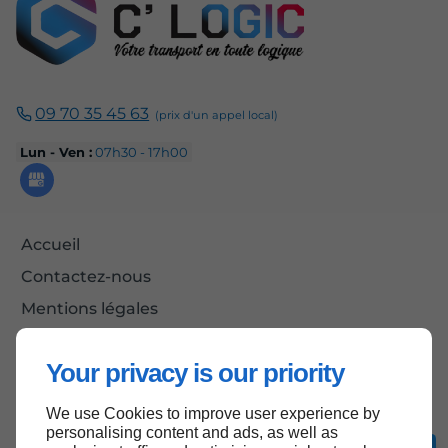
09 70 35 45 63
Lun - Ven :
07h30 - 17h00
Accueil
Contactez-nous
Mentions légales
Plan du site
Your privacy is our priority
We use Cookies to improve user experience by
Haut de page
personalising content and ads, as well as