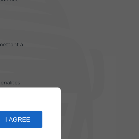
mettant à
pénalités
surance
illité
I AGREE