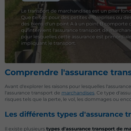
Le transport de marchandises est un pilier 
Que ce soit pour des petites entreprises ou d
des biens d'un point A à un point B comporte des
qu'intervient l'assurance transport de marchandi
pour lesquelles cette assurance est primordial
impliquant le transport.
Comprendre l'assurance tran
Avant d'explorer les raisons pour lesquelles l'assurance
l'assurance transport de
marchandises
. Ce type d'ass
risques tels que la perte, le vol, les dommages ou enco
Les différents types d'assurance t
Il existe plusieurs
types d'assurance transport de m