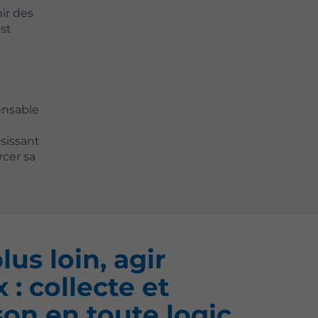
ir des
st
ensable
sissant
cer sa
lus loin, agir
 : collecte et
ison en toute logic.