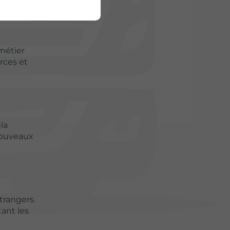
métier
rces et
la
 nouveaux
trangers.
ant les