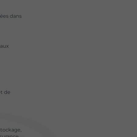
nées dans
 aux
et de
stockage,
ssurance