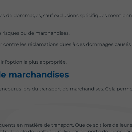
types de dommages, sauf exclusions spécifiques mention
de risques ou de marchandises.
teur contre les réclamations dues à des dommages causés
 l’option la plus appropriée.
 de marchandises
s encourus lors du transport de marchandises. Cela perm
quents en matière de transport. Que ce soit lors de leur 
tre la cible de malfaiteurs. En cas de perte de biens, l'a