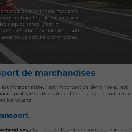
fondamental du commerce moderne.
es multinationales, l'acheminement
 risques variés. C'est ici
ses. Cet article explore les raisons
e pour toute activité commerciale
sport de marchandises
 est indispensable, il est important de définir ce qu'est
urance protège les biens durant leur transport contre div
re les retards.
ransport
archandises
, chacun adapté à des besoins spécifiques. P