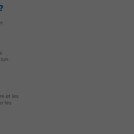
?
r.
e
tion
re et les
r les