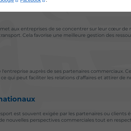
Google
Facebook
.
rmet aux entreprises de se concentrer sur leur cœur de 
ansport. Cela favorise une meilleure gestion des ressou
de l'entreprise auprès de ses partenaires commerciaux. Ce
 qui peut faciliter les relations d'affaires et attirer de
rnationaux
sport est souvent exigée par les partenaires ou clients é
de nouvelles perspectives commerciales tout en respect