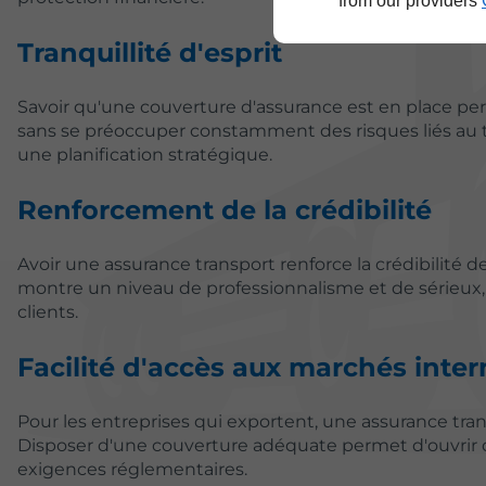
from our providers
Tranquillité d'esprit
Savoir qu'une couverture d'assurance est en place pe
sans se préoccuper constamment des risques liés au tr
une planification stratégique.
Renforcement de la crédibilité
Avoir une assurance transport renforce la crédibilité 
montre un niveau de professionnalisme et de sérieux, ce
clients.
Facilité d'accès aux marchés inte
Pour les entreprises qui exportent, une assurance tran
Disposer d'une couverture adéquate permet d'ouvrir 
exigences réglementaires.