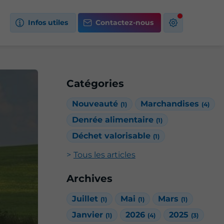
Infos utiles
Contactez-nous
Catégories
Nouveauté
Marchandises
(1)
(4)
Denrée alimentaire
(1)
Déchet valorisable
(1)
Tous les articles
Archives
Juillet
Mai
Mars
(1)
(1)
(1)
Janvier
2026
2025
(1)
(4)
(3)