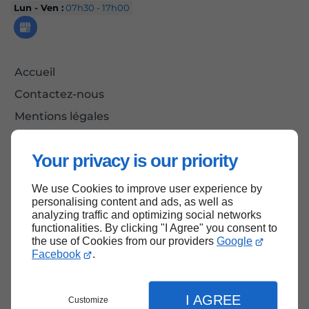
Lun - Ven :
07h30 - 17h00
Accueil
Contactez-nous
Mentions légales
Plan du site
Your privacy is our priority
We use Cookies to improve user experience by
Haut de page
personalising content and ads, as well as
analyzing traffic and optimizing social networks
functionalities. By clicking "I Agree" you consent to
the use of Cookies from our providers
Google
Facebook
.
I AGREE
Customize