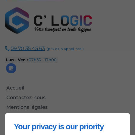
09 70 35 45 63
Lun - Ven :
07h30 - 17h00
Accueil
Contactez-nous
Mentions légales
Plan du site
Your privacy is our priority