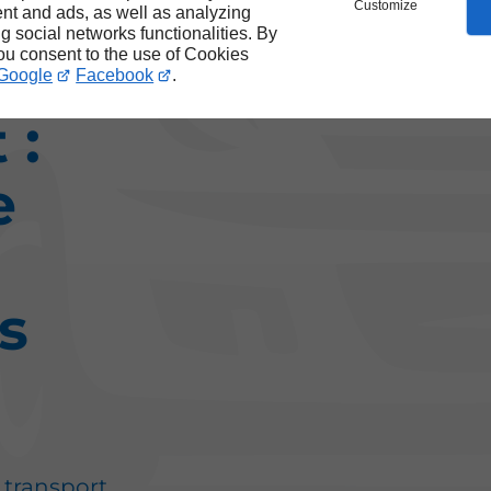
Customize
nt and ads, as well as analyzing
ng social networks functionalities. By
é à
you consent to the use of Cookies
Google
Facebook
.
 :
e
s
n
transport