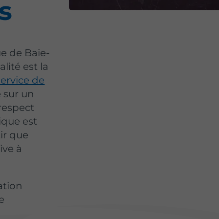
s
 de Baie-
ité est la
service de
 sur un
respect
ique est
ir que
ive à
ation
e