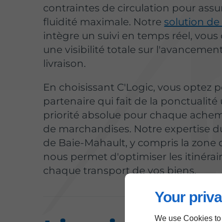
contraintes de circulation pour assu
fluidité maximale. Notre
solution de
intègre un suivi en temps réel, vous 
une visibilité totale sur l'avancemen
livraison.
En choisissant C'Logic, vous optez 
partenaire qui fait de la ponctualité
priorité absolue pour chaque ach
de marchandises. Notre expertise d
de Baie-Mahault, y compris la zone d
nous permet d'optimiser les itinérai
chaque transport de vos biens.
Your priva
We use Cookies to