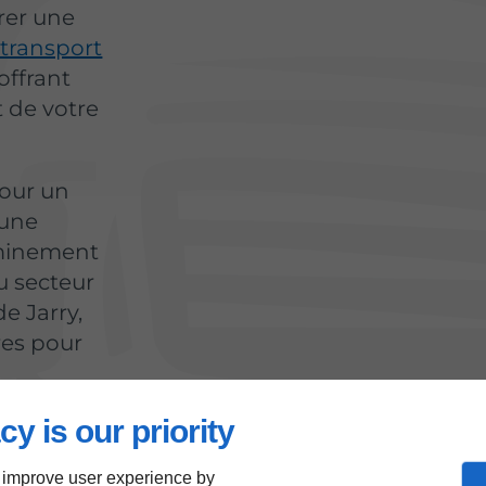
rer une
 transport
offrant
t de votre
pour un
 une
eminement
u secteur
e Jarry,
res pour
cy is our priority
 improve user experience by