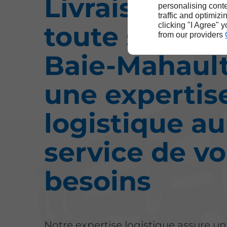
Livraisons en
personalising conte
traffic and optimizi
toute sécurit
clicking "I Agree" 
from our providers
Baie-Mahault
une expertis
logistique au
service de vo
besoins
Notre expertise logistique assure u