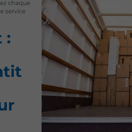
urez chaque
e service
 :
tit
ur