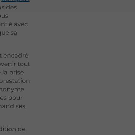
ns des
ous
onfié avec
que sa
st encadré
évenir tout
la prise
 prestation
synonyme
ées pour
handises,
.
dition de