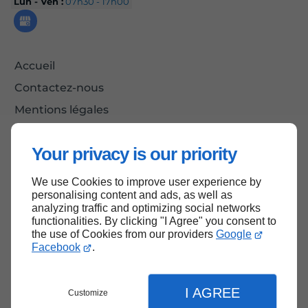
Lun - Ven :
07h30 - 17h00
Accueil
Contactez-nous
Mentions légales
Plan du site
Your privacy is our priority
We use Cookies to improve user experience by
Haut de page
personalising content and ads, as well as
analyzing traffic and optimizing social networks
functionalities. By clicking "I Agree" you consent to
the use of Cookies from our providers
Google
Facebook
.
I AGREE
Customize